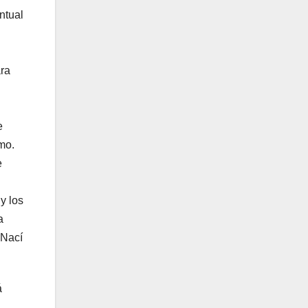
ntual
ara
e
mo.
e
y los
a
 Nací
á