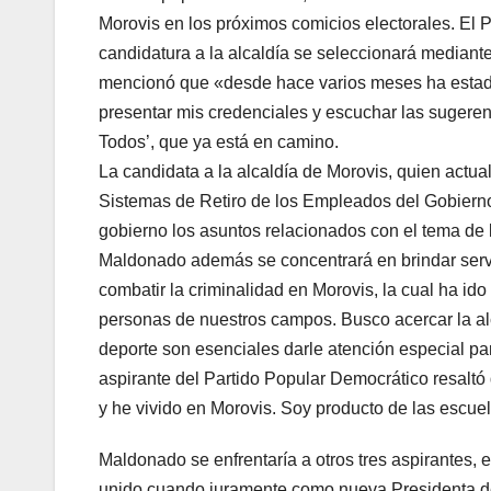
Morovis en los próximos comicios electorales. El 
candidatura a la alcaldía se seleccionará mediant
mencionó que «desde hace varios meses ha estado 
presentar mis credenciales y escuchar las sugere
Todos’, que ya está en camino.
La candidata a la alcaldía de Morovis, quien act
Sistemas de Retiro de los Empleados del Gobierno
gobierno los asuntos relacionados con el tema de l
Maldonado además se concentrará en brindar servi
combatir la criminalidad en Morovis, la cual ha id
personas de nuestros campos. Busco acercar la alc
deporte son esenciales darle atención especial par
aspirante del Partido Popular Democrático resaltó 
y he vivido en Morovis. Soy producto de las escue
Maldonado se enfrentaría a otros tres aspirantes, 
unido cuando juramente como nueva Presidenta del 