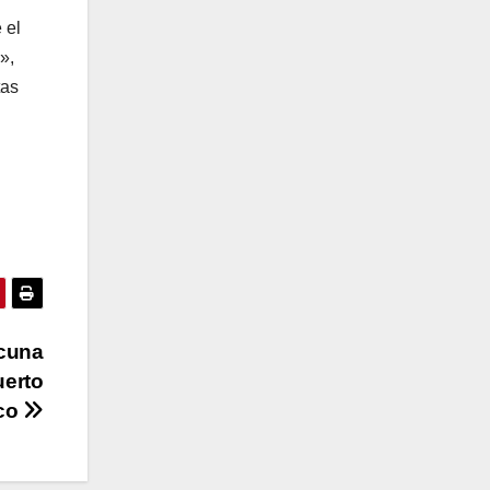
 el
»,
tas
acuna
uerto
co