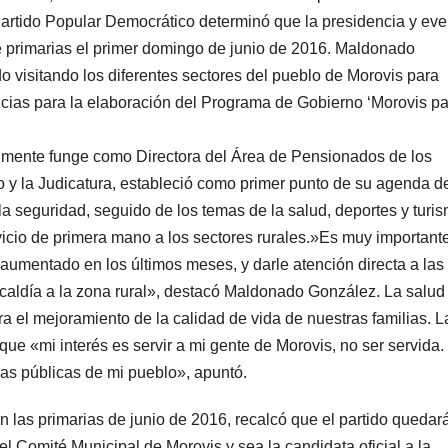
Partido Popular Democrático determinó que la presidencia y eve
e primarias el primer domingo de junio de 2016. Maldonado
visitando los diferentes sectores del pueblo de Morovis para
ncias para la elaboración del Programa de Gobierno ‘Morovis p
ualmente funge como Directora del Área de Pensionados de los
 y la Judicatura, estableció como primer punto de su agenda d
a seguridad, seguido de los temas de la salud, deportes y turis
cio de primera mano a los sectores rurales.»Es muy important
o aumentado en los últimos meses, y darle atención directa a las
aldía a la zona rural», destacó Maldonado González. La salud 
a el mejoramiento de la calidad de vida de nuestras familias. L
que «mi interés es servir a mi gente de Morovis, no ser servida.
las públicas de mi pueblo», apuntó.
en las primarias de junio de 2016, recalcó que el partido quedar
Comité Municipal de Morovis y sea la candidata oficial a la