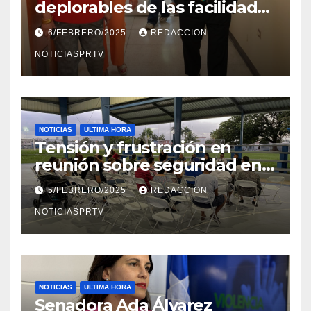
deplorables de las facilidades
el Departamento de la Salud
6/FEBRERO/2025
REDACCION
en Mayagüez
NOTICIASPRTV
NOTICIAS
ULTIMA HORA
Tensión y frustración en
reunión sobre seguridad en
Reparto Metropolitano
5/FEBRERO/2025
REDACCION
NOTICIASPRTV
NOTICIAS
ULTIMA HORA
Senadora Ada Álvarez