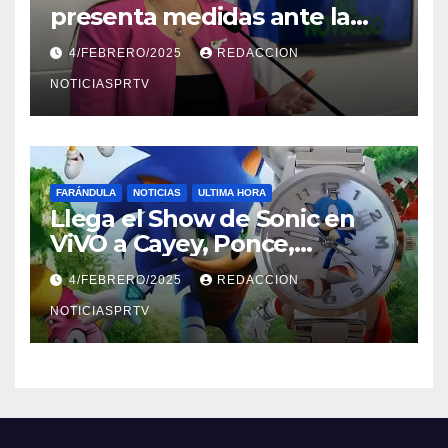
presenta medidas ante la
violencia en el noviazgo
4/FEBRERO/2025
REDACCION
NOTICIASPRTV
FARÁNDULA
NOTICIAS
ULTIMA HORA
Llega el Show de Sonic en
ViVO a Cayey, Ponce,
Barceloneta y Humacao,
4/FEBRERO/2025
REDACCION
Relojes gratis para el que
compre ahora….
NOTICIASPRTV