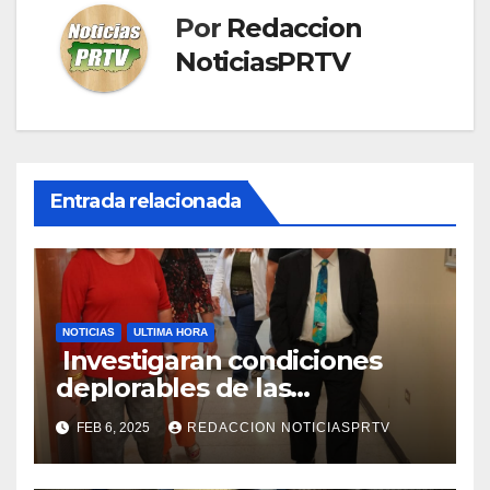
Por
Redaccion
NoticiasPRTV
Entrada relacionada
NOTICIAS
ULTIMA HORA
Investigaran condiciones
deplorables de las
facilidades el Departamento
FEB 6, 2025
REDACCION NOTICIASPRTV
de la Salud en Mayagüez