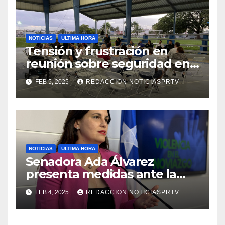
NOTICIAS
ULTIMA HORA
Tensión y frustración en
reunión sobre seguridad en
Reparto Metropolitano
FEB 5, 2025
REDACCION NOTICIASPRTV
NOTICIAS
ULTIMA HORA
Senadora Ada Álvarez
presenta medidas ante la
violencia en el noviazgo
FEB 4, 2025
REDACCION NOTICIASPRTV