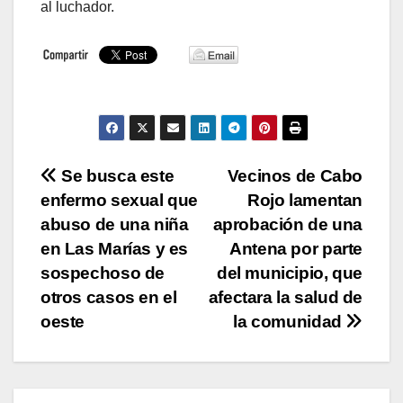
al luchador.
Navegación
Se busca este
Vecinos de Cabo
enfermo sexual que
Rojo lamentan
de
abuso de una niña
aprobación de una
entradas
en Las Marías y es
Antena por parte
sospechoso de
del municipio, que
otros casos en el
afectara la salud de
oeste
la comunidad