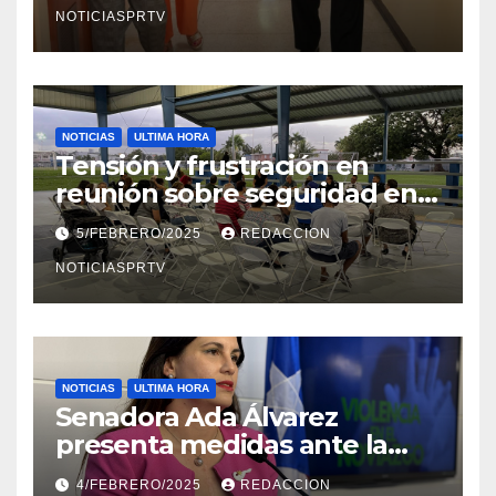
NOTICIASPRTV
NOTICIAS
ULTIMA HORA
Tensión y frustración en
reunión sobre seguridad en
Reparto Metropolitano
5/FEBRERO/2025
REDACCION
NOTICIASPRTV
NOTICIAS
ULTIMA HORA
Senadora Ada Álvarez
presenta medidas ante la
violencia en el noviazgo
4/FEBRERO/2025
REDACCION