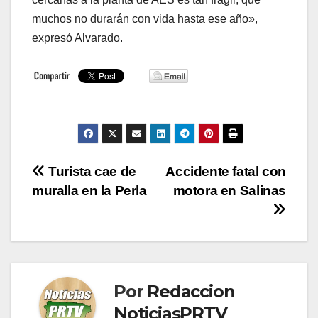
muchos no durarán con vida hasta ese año»,
expresó Alvarado.
Navegación
Turista cae de
Accidente fatal con
muralla en la Perla
motora en Salinas
de
entradas
Por
Redaccion
NoticiasPRTV