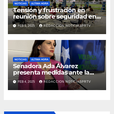
NOTICIAS
ULTIMA HORA
Tensión y frustración en
reunión sobre seguridad en
Reparto Metropolitano
FEB 5, 2025
REDACCION NOTICIASPRTV
NOTICIAS
ULTIMA HORA
Senadora Ada Álvarez
presenta medidas ante la
violencia en el noviazgo
FEB 4, 2025
REDACCION NOTICIASPRTV