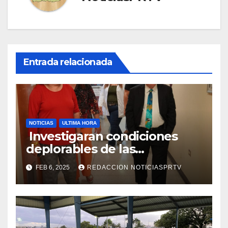
Entrada relacionada
NOTICIAS
ULTIMA HORA
Investigaran condiciones
deplorables de las
facilidades el Departamento
FEB 6, 2025
REDACCION NOTICIASPRTV
de la Salud en Mayagüez