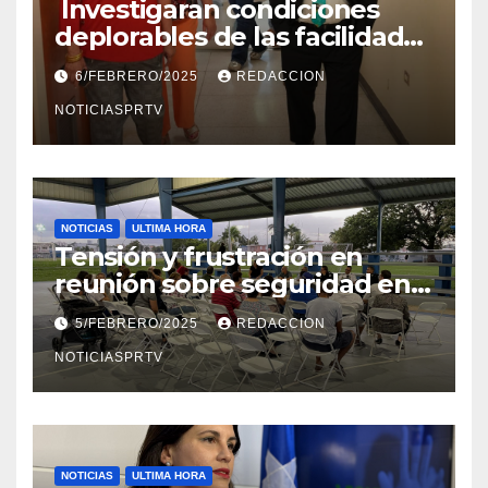
Investigaran condiciones
deplorables de las facilidades
el Departamento de la Salud
6/FEBRERO/2025
REDACCION
en Mayagüez
NOTICIASPRTV
NOTICIAS
ULTIMA HORA
Tensión y frustración en
reunión sobre seguridad en
Reparto Metropolitano
5/FEBRERO/2025
REDACCION
NOTICIASPRTV
NOTICIAS
ULTIMA HORA