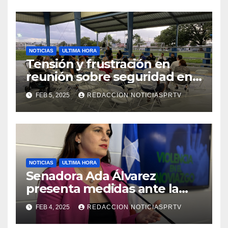
NOTICIAS
ULTIMA HORA
Tensión y frustración en
reunión sobre seguridad en
Reparto Metropolitano
FEB 5, 2025
REDACCION NOTICIASPRTV
NOTICIAS
ULTIMA HORA
Senadora Ada Álvarez
presenta medidas ante la
violencia en el noviazgo
FEB 4, 2025
REDACCION NOTICIASPRTV