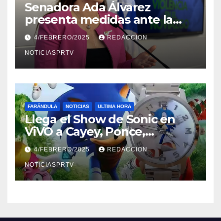
Senadora Ada Álvarez
presenta medidas ante la
violencia en el noviazgo
4/FEBRERO/2025
REDACCION
NOTICIASPRTV
FARÁNDULA
NOTICIAS
ULTIMA HORA
Llega el Show de Sonic en
ViVO a Cayey, Ponce,
Barceloneta y Humacao,
4/FEBRERO/2025
REDACCION
Relojes gratis para el que
compre ahora….
NOTICIASPRTV