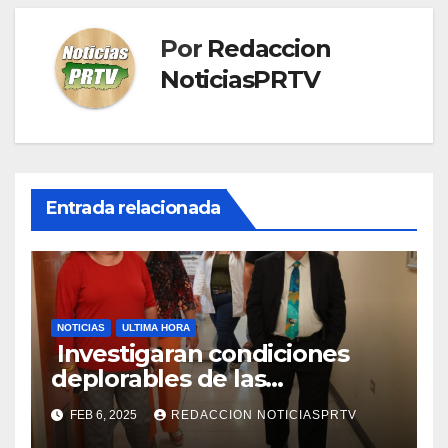
Por
Redaccion
NoticiasPRTV
Entrada relacionada
NOTICIAS
ULTIMA HORA
Investigaran condiciones
deplorables de las
facilidades el Departamento
FEB 6, 2025
REDACCION NOTICIASPRTV
de la Salud en Mayagüez