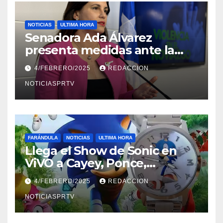
NOTICIAS
ULTIMA HORA
Senadora Ada Álvarez
presenta medidas ante la
violencia en el noviazgo
4/FEBRERO/2025
REDACCION
NOTICIASPRTV
FARÁNDULA
NOTICIAS
ULTIMA HORA
Llega el Show de Sonic en
ViVO a Cayey, Ponce,
Barceloneta y Humacao,
4/FEBRERO/2025
REDACCION
Relojes gratis para el que
compre ahora….
NOTICIASPRTV