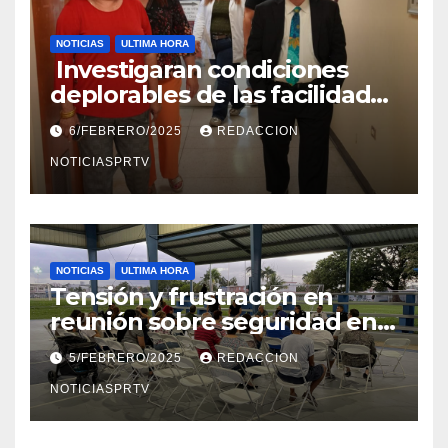
NOTICIAS
ULTIMA HORA
Investigaran condiciones
deplorables de las facilidades
el Departamento de la Salud
6/FEBRERO/2025
REDACCION
en Mayagüez
NOTICIASPRTV
NOTICIAS
ULTIMA HORA
Tensión y frustración en
reunión sobre seguridad en
Reparto Metropolitano
5/FEBRERO/2025
REDACCION
NOTICIASPRTV