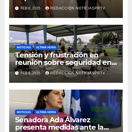
facilidades el Departamento
FEB 6, 2025
REDACCION NOTICIASPRTV
de la Salud en Mayagüez
NOTICIAS
ULTIMA HORA
Tensión y frustración en
reunión sobre seguridad en
Reparto Metropolitano
FEB 5, 2025
REDACCION NOTICIASPRTV
NOTICIAS
ULTIMA HORA
Senadora Ada Álvarez
presenta medidas ante la