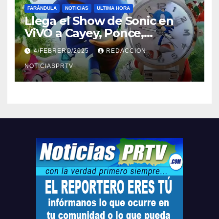
FARÁNDULA
NOTICIAS
ULTIMA HORA
Llega el Show de Sonic en
ViVO a Cayey, Ponce,
Barceloneta y Humacao,
4/FEBRERO/2025
REDACCION
Relojes gratis para el que
compre ahora….
NOTICIASPRTV