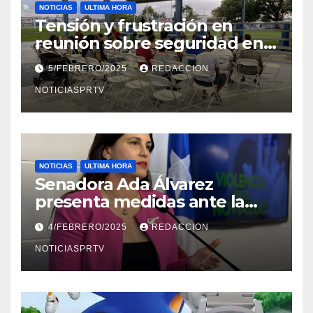
NOTICIAS
ULTIMA HORA
Tensión y frustración en
reunión sobre seguridad en
Reparto Metropolitano
5/FEBRERO/2025
REDACCION
NOTICIASPRTV
NOTICIAS
ULTIMA HORA
Senadora Ada Álvarez
presenta medidas ante la
violencia en el noviazgo
4/FEBRERO/2025
REDACCION
NOTICIASPRTV