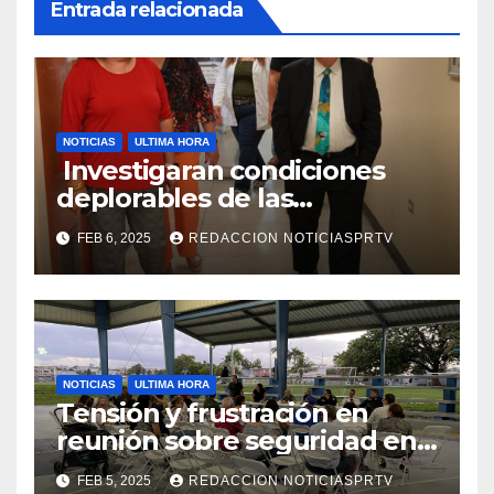
Entrada relacionada
NOTICIAS
ULTIMA HORA
Investigaran condiciones
deplorables de las
facilidades el Departamento
FEB 6, 2025
REDACCION NOTICIASPRTV
de la Salud en Mayagüez
NOTICIAS
ULTIMA HORA
Tensión y frustración en
reunión sobre seguridad en
Reparto Metropolitano
FEB 5, 2025
REDACCION NOTICIASPRTV