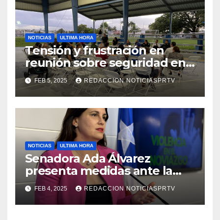
NOTICIAS
ULTIMA HORA
Tensión y frustración en
reunión sobre seguridad en
Reparto Metropolitano
FEB 5, 2025
REDACCION NOTICIASPRTV
NOTICIAS
ULTIMA HORA
Senadora Ada Álvarez
presenta medidas ante la
violencia en el noviazgo
FEB 4, 2025
REDACCION NOTICIASPRTV