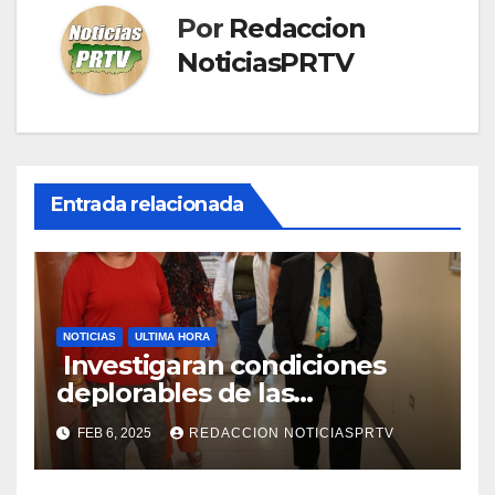
Por
Redaccion
NoticiasPRTV
Entrada relacionada
NOTICIAS
ULTIMA HORA
Investigaran condiciones
deplorables de las
facilidades el Departamento
FEB 6, 2025
REDACCION NOTICIASPRTV
de la Salud en Mayagüez