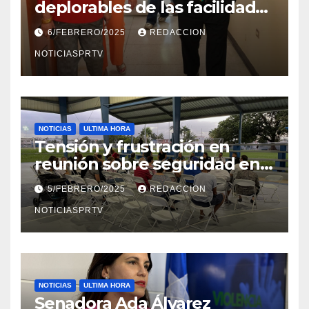
deplorables de las facilidades
el Departamento de la Salud
6/FEBRERO/2025
REDACCION
en Mayagüez
NOTICIASPRTV
NOTICIAS
ULTIMA HORA
Tensión y frustración en
reunión sobre seguridad en
Reparto Metropolitano
5/FEBRERO/2025
REDACCION
NOTICIASPRTV
NOTICIAS
ULTIMA HORA
Senadora Ada Álvarez