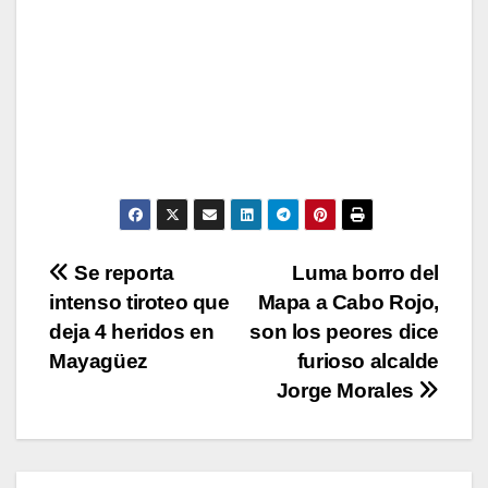
Navegación
Se reporta
Luma borro del
intenso tiroteo que
Mapa a Cabo Rojo,
de
deja 4 heridos en
son los peores dice
entradas
Mayagüez
furioso alcalde
Jorge Morales