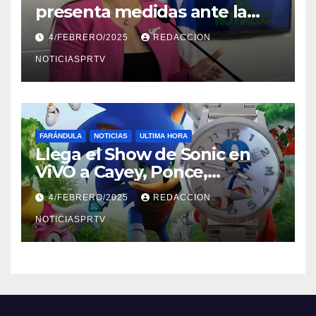
presenta medidas ante la
violencia en el noviazgo
4/FEBRERO/2025
REDACCION
NOTICIASPRTV
FARÁNDULA
NOTICIAS
ULTIMA HORA
Llega el Show de Sonic en
ViVO a Cayey, Ponce,
Barceloneta y Humacao,
4/FEBRERO/2025
REDACCION
Relojes gratis para el que
compre ahora….
NOTICIASPRTV