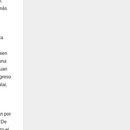
,
 más
la
uien
 una
Juan
egreso
lar,
an por
y De
ta el