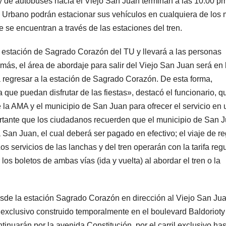
 y de autobuses hacia el Viejo San Juan terminan a las 10:00 pm
en Urbano podrán estacionar sus vehículos en cualquiera de los
e se encuentran a través de las estaciones del tren.
a estación de Sagrado Corazón del TU y llevará a las personas
emás, el área de abordaje para salir del Viejo San Juan será en 
ra regresar a la estación de Sagrado Corazón. De esta forma,
 que puedan disfrutar de las fiestas», destacó el funcionario, q
la AMA y el municipio de San Juan para ofrecer el servicio en
rtante que los ciudadanos recuerden que el municipio de San 
a San Juan, el cual deberá ser pagado en efectivo; el viaje de r
s servicios de las lanchas y del tren operarán con la tarifa regu
os boletos de ambas vías (ida y vuelta) al abordar el tren o la
esde la estación Sagrado Corazón en dirección al Viejo San Ju
l exclusivo construido temporalmente en el boulevard Baldoriot
inuarán por la avenida Constitución, por el carril exclusivo has