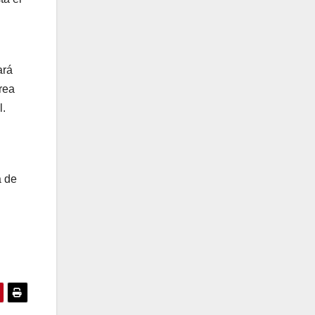
ará
rea
l.
a de