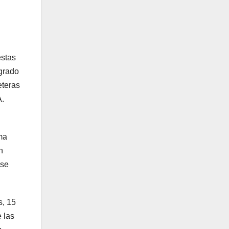
estas
egrado
eteras
A.
rma
n
 se
s, 15
 las