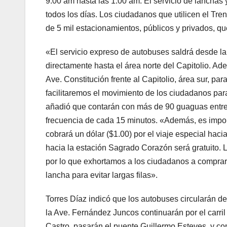
9:00 am hasta las 1:00 am. El servicio de lanchas
todos los días. Los ciudadanos que utilicen el Tr
de 5 mil estacionamientos, públicos y privados, qu
«El servicio expreso de autobuses saldrá desde l
directamente hasta el área norte del Capitolio. Ad
Ave. Constitución frente al Capitolio, área sur, pa
facilitaremos el movimiento de los ciudadanos para
añadió que contarán con más de 90 guaguas entre 
frecuencia de cada 15 minutos. «Además, es impo
cobrará un dólar ($1.00) por el viaje especial haci
hacia la estación Sagrado Corazón será gratuito. Lo
por lo que exhortamos a los ciudadanos a comprar l
lancha para evitar largas filas».
Torres Díaz indicó que los autobuses circularán d
la Ave. Fernández Juncos continuarán por el carri
Castro, pasarán el puente Guillermo Esteves, y cont