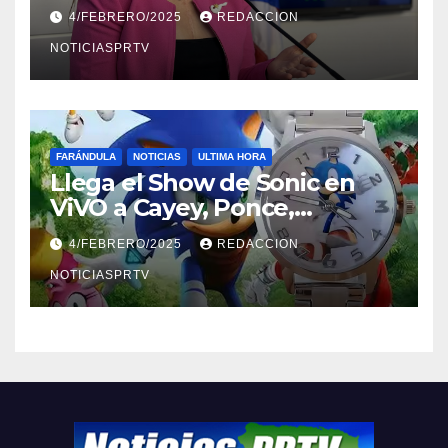
violencia en el noviazgo
4/FEBRERO/2025
REDACCION
NOTICIASPRTV
FARÁNDULA
NOTICIAS
ULTIMA HORA
Llega el Show de Sonic en
ViVO a Cayey, Ponce,
Barceloneta y Humacao,
4/FEBRERO/2025
REDACCION
Relojes gratis para el que
compre ahora….
NOTICIASPRTV