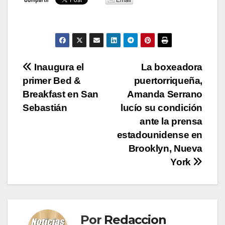
Navegación
Inaugura el
La boxeadora
primer Bed &
puertorriqueña,
de
Breakfast en San
Amanda Serrano
entradas
Sebastián
lucío su condición
ante la prensa
estadounidense en
Brooklyn, Nueva
York
Por
Redaccion