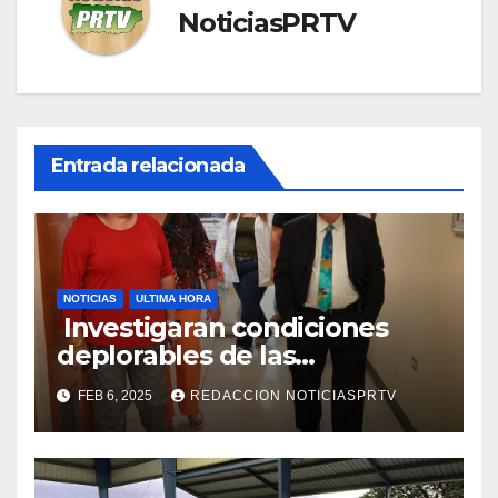
NoticiasPRTV
Entrada relacionada
NOTICIAS
ULTIMA HORA
Investigaran condiciones
deplorables de las
facilidades el Departamento
FEB 6, 2025
REDACCION NOTICIASPRTV
de la Salud en Mayagüez