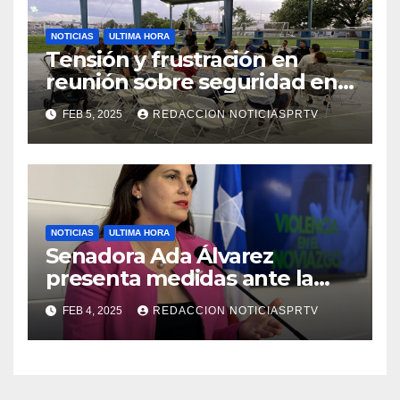
NOTICIAS
ULTIMA HORA
Tensión y frustración en
reunión sobre seguridad en
Reparto Metropolitano
FEB 5, 2025
REDACCION NOTICIASPRTV
NOTICIAS
ULTIMA HORA
Senadora Ada Álvarez
presenta medidas ante la
violencia en el noviazgo
FEB 4, 2025
REDACCION NOTICIASPRTV