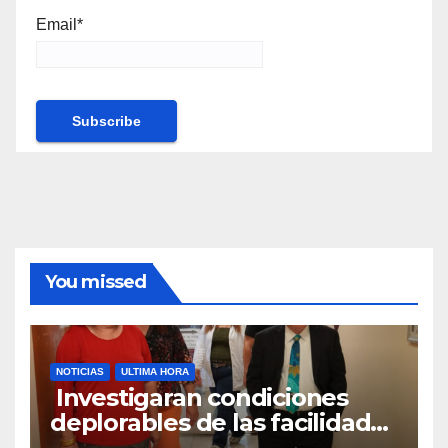
Email*
You missed
NOTICIAS
ULTIMA HORA
Investigaran condiciones
deplorables de las facilidades
el Departamento de la Salud