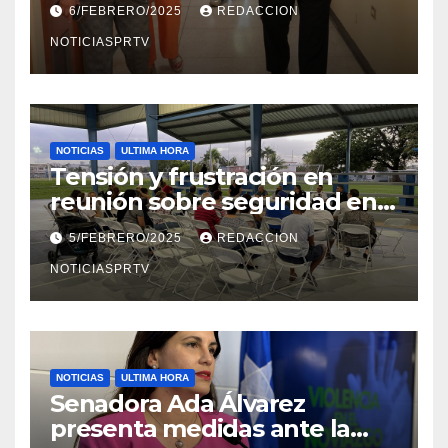
6/FEBRERO/2025
REDACCION
en Mayagüez
NOTICIASPRTV
NOTICIAS
ULTIMA HORA
Tensión y frustración en
reunión sobre seguridad en
Reparto Metropolitano
5/FEBRERO/2025
REDACCION
NOTICIASPRTV
NOTICIAS
ULTIMA HORA
Senadora Ada Álvarez
presenta medidas ante la