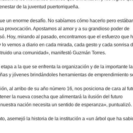
enestar de la juventud puertorriqueña.
 fue un enorme desafío. No sabíamos cómo hacerlo pero estáb
sa provocación. Apostamos al amor y a su grandioso poder de
ulsó. Hoy, mirando al pasado, encontramos que el esfuerzo que
lo vemos a diario en cada mirada, cada gesto y cada sonrisa d
truido una comunidad», manifestó Guzmán Torres.
tapa a la que se enfrenta la organización y de la importante l
niñas y jóvenes brindándoles herramientas de emprendimiento so
ón, al arribo de su año número 16, nos posiciona de cara al fut
ener la nueva cosecha que alimentará la ilusión del futuro
nuestra nación necesita un sentido de esperanza», puntualizó.
o, asemejó la historia de la institución a «un árbol que ha sabi