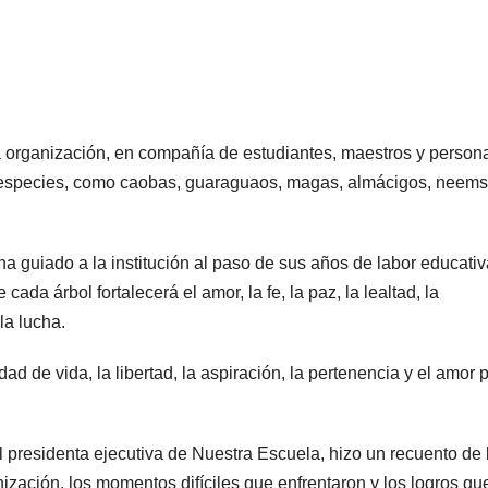
e la organización, en compañía de estudiantes, maestros y person
es especies, como caobas, guaraguaos, magas, almácigos, neems
a guiado a la institución al paso de sus años de labor educativ
cada árbol fortalecerá el amor, la fe, la paz, la lealtad, la
la lucha.
dad de vida, la libertad, la aspiración, la pertenencia y el amor p
l presidenta ejecutiva de Nuestra Escuela, hizo un recuento de 
ización, los momentos difíciles que enfrentaron y los logros qu