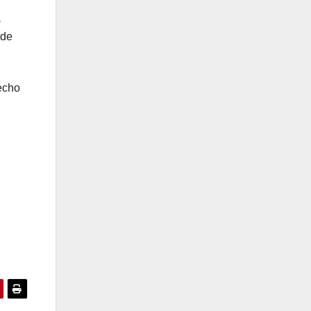
a
 de
hecho