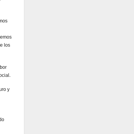
amos
 hemos
e los
abor
cial.
uro y
do