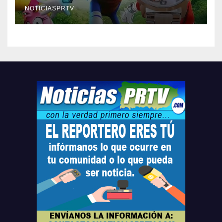
compre ahora….
NOTICIASPRTV