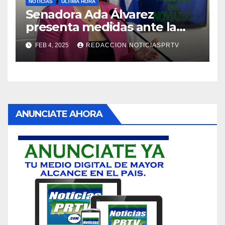
NOTICIAS
ULTIMA HORA
Senadora Ada Álvarez
presenta medidas ante la
violencia en el noviazgo
FEB 4, 2025
REDACCION NOTICIASPRTV
ANUNCIATE AHORA