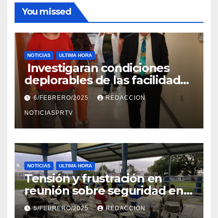
You missed
NOTICIAS
ULTIMA HORA
Investigaran condiciones
deplorables de las facilidades
el Departamento de la Salud
6/FEBRERO/2025
REDACCION
en Mayagüez
NOTICIASPRTV
NOTICIAS
ULTIMA HORA
Tensión y frustración en
reunión sobre seguridad en
Reparto Metropolitano
5/FEBRERO/2025
REDACCION