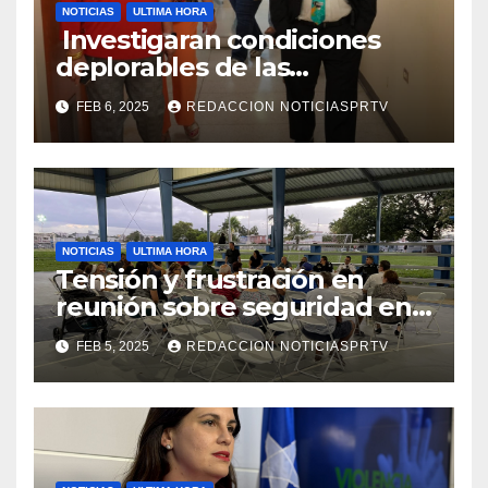
NOTICIAS
ULTIMA HORA
Investigaran condiciones
deplorables de las
facilidades el Departamento
FEB 6, 2025
REDACCION NOTICIASPRTV
de la Salud en Mayagüez
NOTICIAS
ULTIMA HORA
Tensión y frustración en
reunión sobre seguridad en
Reparto Metropolitano
FEB 5, 2025
REDACCION NOTICIASPRTV