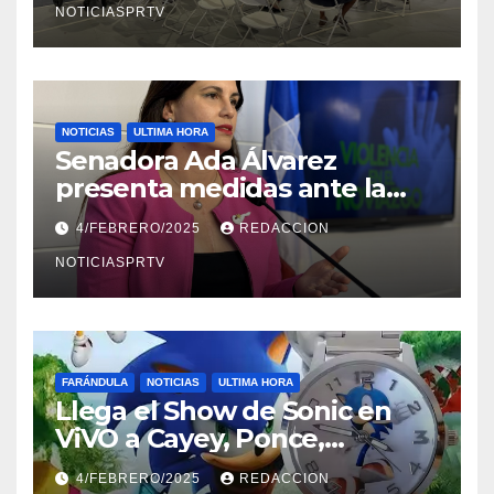
NOTICIASPRTV
NOTICIAS
ULTIMA HORA
Senadora Ada Álvarez
presenta medidas ante la
violencia en el noviazgo
4/FEBRERO/2025
REDACCION
NOTICIASPRTV
FARÁNDULA
NOTICIAS
ULTIMA HORA
Llega el Show de Sonic en
ViVO a Cayey, Ponce,
Barceloneta y Humacao,
4/FEBRERO/2025
REDACCION
Relojes gratis para el que