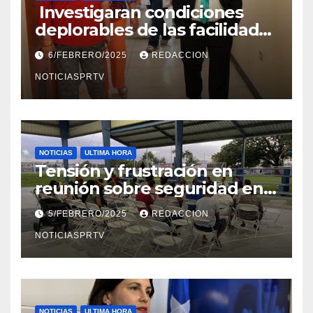
Investigaran condiciones
deplorables de las facilidades
el Departamento de la Salud
6/FEBRERO/2025
REDACCION
en Mayagüez
NOTICIASPRTV
NOTICIAS
ULTIMA HORA
Tensión y frustración en
reunión sobre seguridad en
Reparto Metropolitano
5/FEBRERO/2025
REDACCION
NOTICIASPRTV
NOTICIAS
ULTIMA HORA