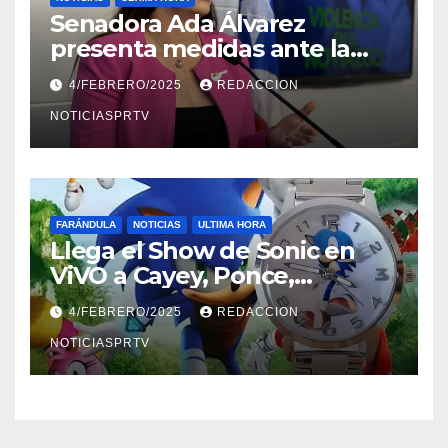
Senadora Ada Álvarez
presenta medidas ante la
violencia en el noviazgo
4/FEBRERO/2025
REDACCION
NOTICIASPRTV
FARÁNDULA
NOTICIAS
ULTIMA HORA
Llega el Show de Sonic en
ViVO a Cayey, Ponce,
Barceloneta y Humacao,
4/FEBRERO/2025
REDACCION
Relojes gratis para el que
compre ahora….
NOTICIASPRTV