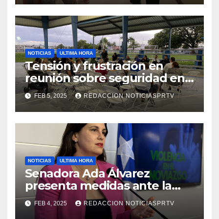
NOTICIAS
ULTIMA HORA
Tensión y frustración en
reunión sobre seguridad en
Reparto Metropolitano
FEB 5, 2025
REDACCION NOTICIASPRTV
NOTICIAS
ULTIMA HORA
Senadora Ada Álvarez
presenta medidas ante la
violencia en el noviazgo
FEB 4, 2025
REDACCION NOTICIASPRTV