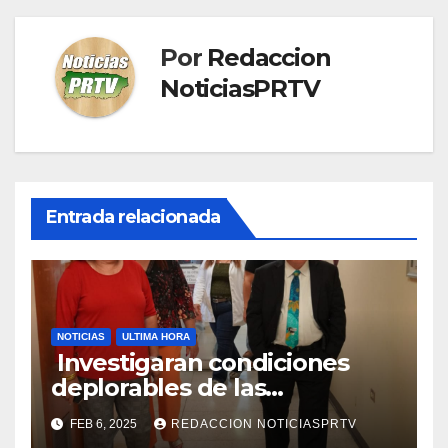
Por
Redaccion
NoticiasPRTV
Entrada relacionada
NOTICIAS
ULTIMA HORA
Investigaran condiciones
deplorables de las
facilidades el Departamento
FEB 6, 2025
REDACCION NOTICIASPRTV
de la Salud en Mayagüez