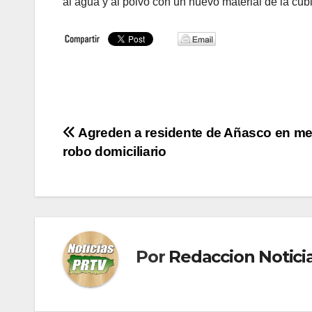
al agua y al polvo con un nuevo material de la cubi
Navegación
Agreden a residente de Añasco en me
robo domiciliario
de
entradas
Por
Redaccion Notic