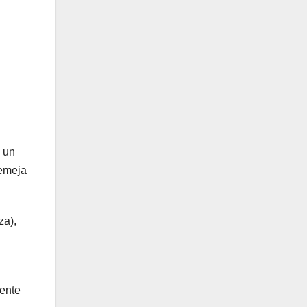
n un
semeja
za),
ente