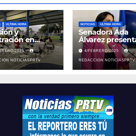
S
ULTIMA HORA
NOTICIAS
ULTIMA HORA
ión y
Senadora Ada
tración en
Álvarez present
ión sobre
medidas ante la
EBRERO/2025
4/FEBRERO/2025
ridad en
violencia en el
arto
ION NOTICIASPRTV
noviazgo
REDACCION NOTICIASPRTV
opolitano