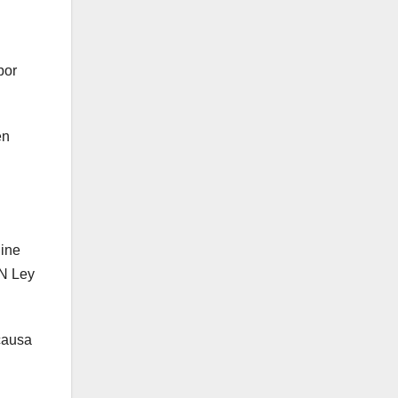
por
en
line
 N Ley
causa