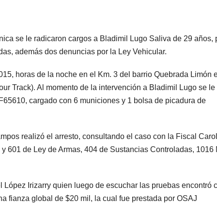
ica se le radicaron cargos a Bladimil Lugo Saliva de 29 años, 
adas, además dos denuncias por la Ley Vehicular.
015, horas de la noche en el Km. 3 del barrio Quebrada Limón 
our Track). Al momento de la intervención a Bladimil Lugo se le
 F65610, cargado con 6 municiones y 1 bolsa de picadura de
mpos realizó el arresto, consultando el caso con la Fiscal Caro
504 y 601 de Ley de Armas, 404 de Sustancias Controladas, 1016
l López Irizarry quien luego de escuchar las pruebas encontró 
a fianza global de $20 mil, la cual fue prestada por OSAJ