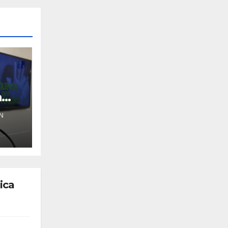
a
N
ica