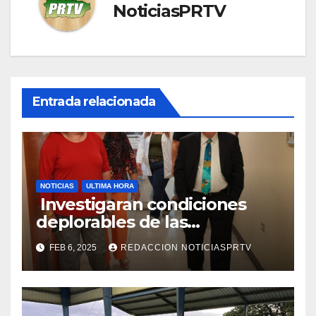
NoticiasPRTV
Entrada relacionada
NOTICIAS
ULTIMA HORA
Investigaran condiciones
deplorables de las
facilidades el Departamento
FEB 6, 2025
REDACCION NOTICIASPRTV
de la Salud en Mayagüez