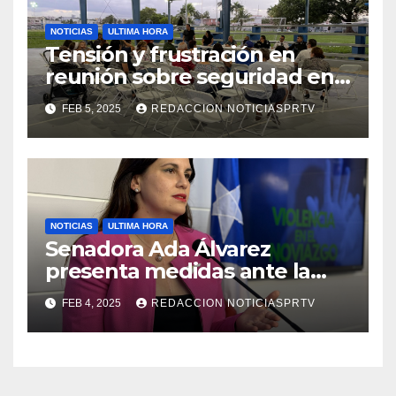
NOTICIAS
ULTIMA HORA
Tensión y frustración en
reunión sobre seguridad en
Reparto Metropolitano
FEB 5, 2025
REDACCION NOTICIASPRTV
NOTICIAS
ULTIMA HORA
Senadora Ada Álvarez
presenta medidas ante la
violencia en el noviazgo
FEB 4, 2025
REDACCION NOTICIASPRTV