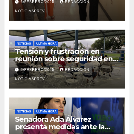
6/FEBRERO/2025
REDACCION
en Mayagüez
NOTICIASPRTV
NOTICIAS
ULTIMA HORA
Tensión y frustración en
reunión sobre seguridad en
Reparto Metropolitano
5/FEBRERO/2025
REDACCION
NOTICIASPRTV
NOTICIAS
ULTIMA HORA
Senadora Ada Álvarez
presenta medidas ante la