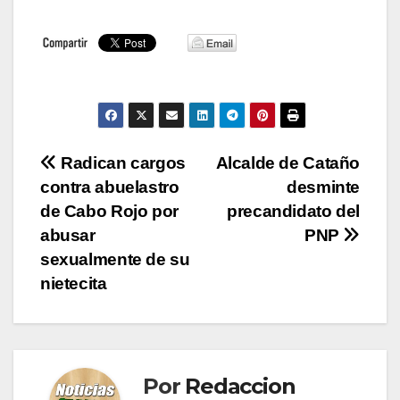
Navegación
Radican cargos
Alcalde de Cataño
contra abuelastro
desminte
de
de Cabo Rojo por
precandidato del
entradas
abusar
PNP
sexualmente de su
nietecita
Por
Redaccion