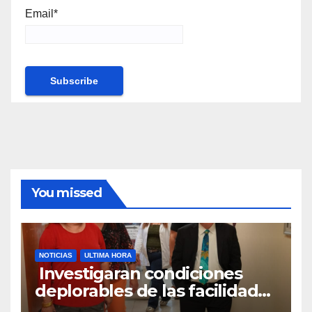
Email*
You missed
NOTICIAS
ULTIMA HORA
Investigaran condiciones
deplorables de las facilidades
el Departamento de la Salud