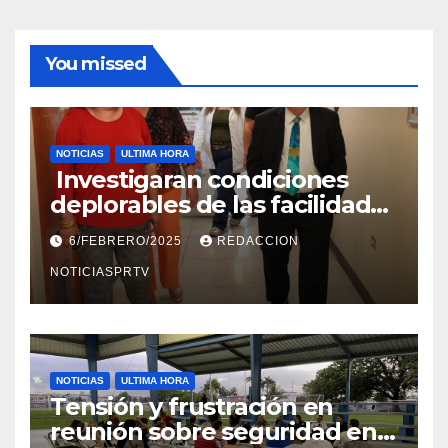
You missed
NOTICIAS
ULTIMA HORA
Investigaran condiciones
deplorables de las facilidades
el Departamento de la Salud
6/FEBRERO/2025
REDACCION
en Mayagüez
NOTICIASPRTV
NOTICIAS
ULTIMA HORA
Tensión y frustración en
reunión sobre seguridad en