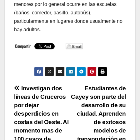
menores por lo general ocurre en las escuelas
(baños, comedor, pasillo, autobús),
particularmente en lugares donde usualmente no
hay adultos.
Navegación
Investigan dos
Estudiantes de
líneas de Cruceros
Cayey son parte del
de
por dejar
desarrollo de su
entradas
desperdicios en
ciudad. Aprenden
costas del Oeste. Al
de exitosos
momento mas de
modelos de
100 casos de
transportación en