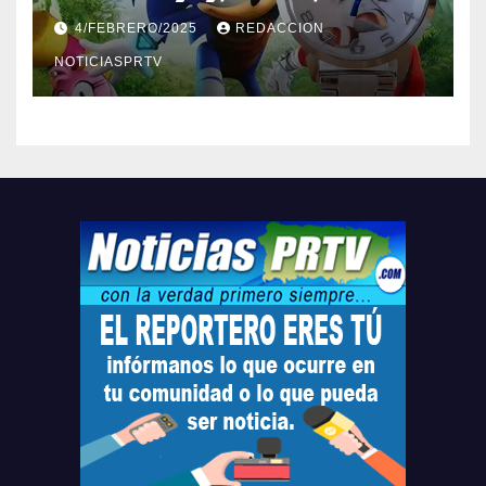
Barceloneta y Humacao,
4/FEBRERO/2025
REDACCION
Relojes gratis para el que
compre ahora….
NOTICIASPRTV