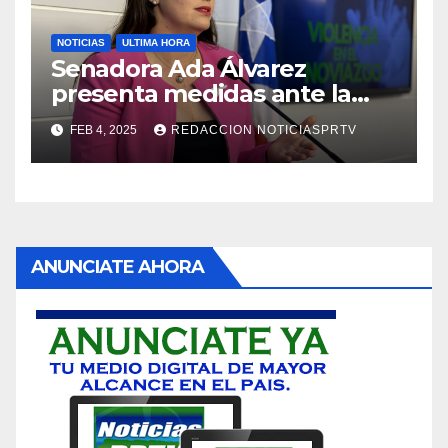
NOTICIAS
ULTIMA HORA
Senadora Ada Álvarez
presenta medidas ante la
violencia en el noviazgo
FEB 4, 2025
REDACCION NOTICIASPRTV
ANUNCIATE AHORA