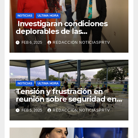
NOTICIAS
ULTIMA HORA
Investigaran condiciones
deplorables de las
facilidades el Departamento
FEB 6, 2025
REDACCION NOTICIASPRTV
de la Salud en Mayagüez
NOTICIAS
ULTIMA HORA
Tensión y frustración en
reunión sobre seguridad en
Reparto Metropolitano
FEB 5, 2025
REDACCION NOTICIASPRTV