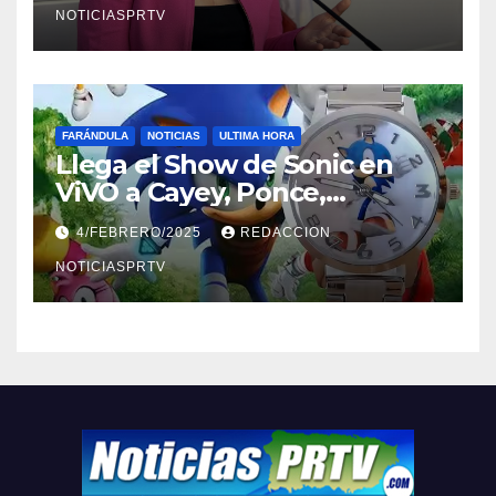
NOTICIASPRTV
FARÁNDULA
NOTICIAS
ULTIMA HORA
Llega el Show de Sonic en
ViVO a Cayey, Ponce,
Barceloneta y Humacao,
4/FEBRERO/2025
REDACCION
Relojes gratis para el que
compre ahora….
NOTICIASPRTV