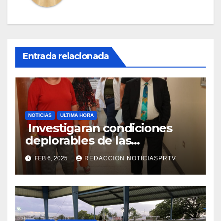
Entrada relacionada
NOTICIAS
ULTIMA HORA
Investigaran condiciones
deplorables de las
facilidades el Departamento
FEB 6, 2025
REDACCION NOTICIASPRTV
de la Salud en Mayagüez