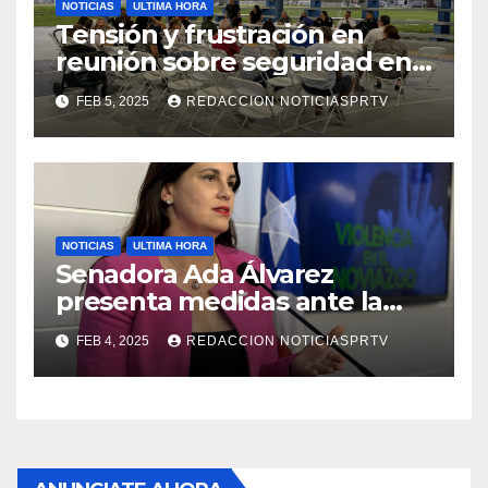
NOTICIAS
ULTIMA HORA
Tensión y frustración en
reunión sobre seguridad en
Reparto Metropolitano
FEB 5, 2025
REDACCION NOTICIASPRTV
NOTICIAS
ULTIMA HORA
Senadora Ada Álvarez
presenta medidas ante la
violencia en el noviazgo
FEB 4, 2025
REDACCION NOTICIASPRTV