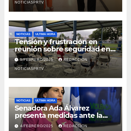
NOTICIASPRTV
NOTICIAS
ULTIMA HORA
Tensión y frustración en
reunión sobre seguridad en
Reparto Metropolitano
5/FEBRERO/2025
REDACCION
NOTICIASPRTV
NOTICIAS
ULTIMA HORA
Senadora Ada Álvarez
presenta medidas ante la
violencia en el noviazgo
4/FEBRERO/2025
REDACCION