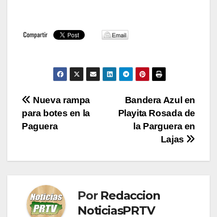
Navegación
Nueva rampa
Bandera Azul en
para botes en la
Playita Rosada de
de
Paguera
la Parguera en
entradas
Lajas
Por
Redaccion
NoticiasPRTV