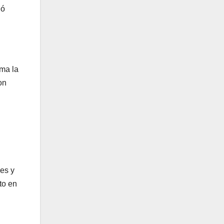
ió
rma la
on
es y
to en