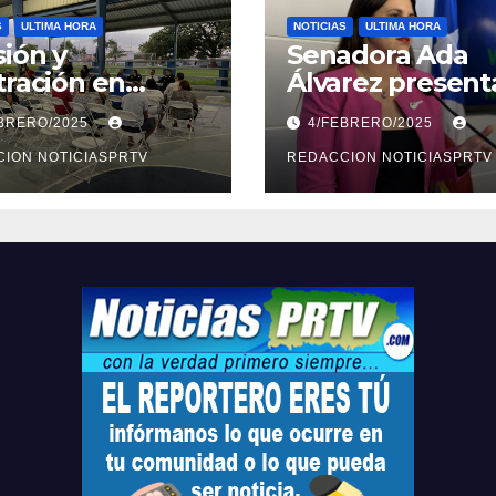
S
ULTIMA HORA
NOTICIAS
ULTIMA HORA
ión y
Senadora Ada
tración en
Álvarez present
ión sobre
medidas ante la
EBRERO/2025
4/FEBRERO/2025
ridad en
violencia en el
arto
ION NOTICIASPRTV
noviazgo
REDACCION NOTICIASPRTV
opolitano