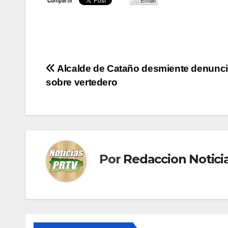
Navegación
Alcalde de Cataño desmiente denunc
sobre vertedero
de
entradas
Por
Redaccion Notic