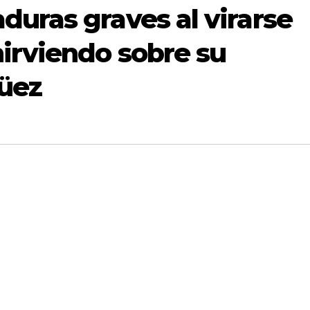
uras graves al virarse
irviendo sobre su
üez