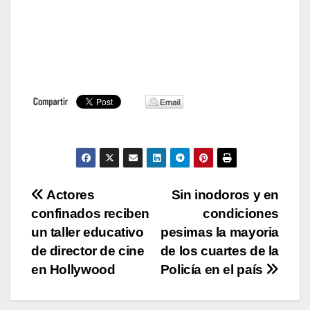
Navegación
Actores
Sin inodoros y en
confinados reciben
condiciones
de
un taller educativo
pesimas la mayoria
entradas
de director de cine
de los cuartes de la
en Hollywood
Policía en el país