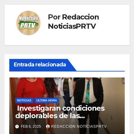
Por
Redaccion
NoticiasPRTV
Entrada relacionada
NOTICIAS
ULTIMA HORA
Investigaran condiciones
deplorables de las
facilidades el Departamento
FEB 6, 2025
REDACCION NOTICIASPRTV
de la Salud en Mayagüez