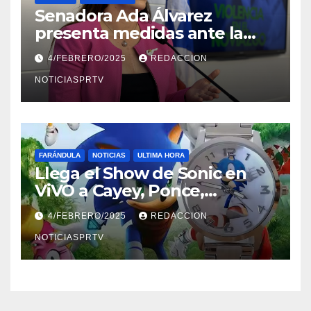
Senadora Ada Álvarez
presenta medidas ante la
violencia en el noviazgo
4/FEBRERO/2025
REDACCION
NOTICIASPRTV
FARÁNDULA
NOTICIAS
ULTIMA HORA
Llega el Show de Sonic en
ViVO a Cayey, Ponce,
Barceloneta y Humacao,
4/FEBRERO/2025
REDACCION
Relojes gratis para el que
compre ahora….
NOTICIASPRTV