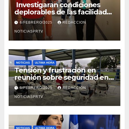
Investigaran condiciones
deplorables de las facilidades
el Departamento de la Salud
6/FEBRERO/2025
REDACCION
en Mayagüez
NOTICIASPRTV
NOTICIAS
ULTIMA HORA
Tensión y frustración en
reunión sobre seguridad en
Reparto Metropolitano
5/FEBRERO/2025
REDACCION
NOTICIASPRTV
NOTICIAS
ULTIMA HORA