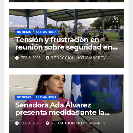
NOTICIAS
ULTIMA HORA
Tensión y frustración en
reunión sobre seguridad en
Reparto Metropolitano
FEB 5, 2025
REDACCION NOTICIASPRTV
NOTICIAS
ULTIMA HORA
Senadora Ada Álvarez
presenta medidas ante la
violencia en el noviazgo
FEB 4, 2025
REDACCION NOTICIASPRTV