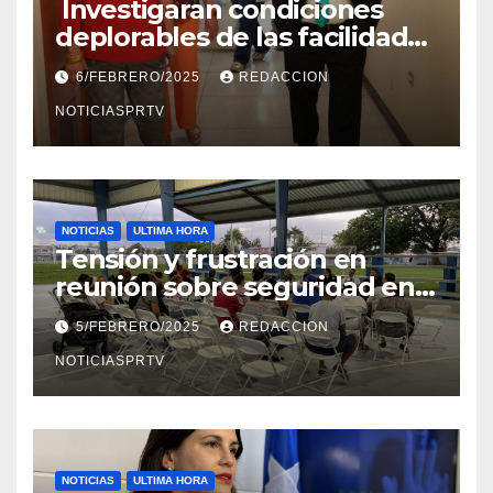
Investigaran condiciones
deplorables de las facilidades
el Departamento de la Salud
6/FEBRERO/2025
REDACCION
en Mayagüez
NOTICIASPRTV
NOTICIAS
ULTIMA HORA
Tensión y frustración en
reunión sobre seguridad en
Reparto Metropolitano
5/FEBRERO/2025
REDACCION
NOTICIASPRTV
NOTICIAS
ULTIMA HORA