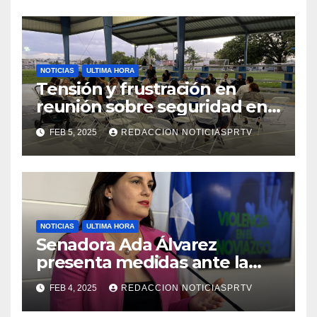
NOTICIAS
ULTIMA HORA
Tensión y frustración en
reunión sobre seguridad en
Reparto Metropolitano
FEB 5, 2025
REDACCION NOTICIASPRTV
NOTICIAS
ULTIMA HORA
Senadora Ada Álvarez
presenta medidas ante la
violencia en el noviazgo
FEB 4, 2025
REDACCION NOTICIASPRTV