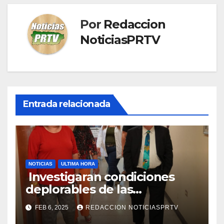
Por
Redaccion
NoticiasPRTV
Entrada relacionada
NOTICIAS
ULTIMA HORA
Investigaran condiciones
deplorables de las
facilidades el Departamento
FEB 6, 2025
REDACCION NOTICIASPRTV
de la Salud en Mayagüez