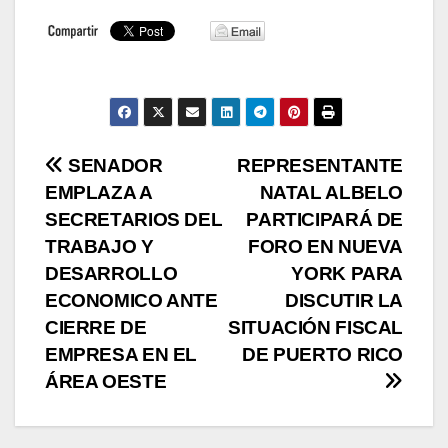
Navegación
SENADOR
REPRESENTANTE
EMPLAZA A
NATAL ALBELO
de
SECRETARIOS DEL
PARTICIPARÁ DE
entradas
TRABAJO Y
FORO EN NUEVA
DESARROLLO
YORK PARA
ECONOMICO ANTE
DISCUTIR LA
CIERRE DE
SITUACIÓN FISCAL
EMPRESA EN EL
DE PUERTO RICO
ÁREA OESTE