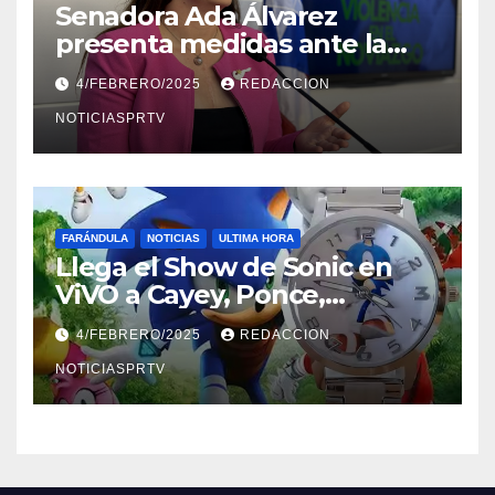
Senadora Ada Álvarez
presenta medidas ante la
violencia en el noviazgo
4/FEBRERO/2025
REDACCION
NOTICIASPRTV
FARÁNDULA
NOTICIAS
ULTIMA HORA
Llega el Show de Sonic en
ViVO a Cayey, Ponce,
Barceloneta y Humacao,
4/FEBRERO/2025
REDACCION
Relojes gratis para el que
compre ahora….
NOTICIASPRTV