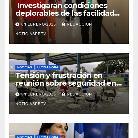
Investigaran condiciones
deplorables de las facilidades
el Departamento de la Salud
6/FEBRERO/2025
REDACCION
en Mayagüez
NOTICIASPRTV
NOTICIAS
ULTIMA HORA
Tensión y frustración en
reunión sobre seguridad en
Reparto Metropolitano
5/FEBRERO/2025
REDACCION
NOTICIASPRTV
NOTICIAS
ULTIMA HORA