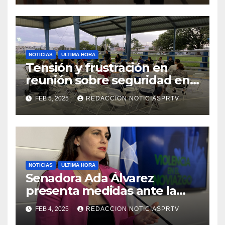
NOTICIAS
ULTIMA HORA
Tensión y frustración en
reunión sobre seguridad en
Reparto Metropolitano
FEB 5, 2025
REDACCION NOTICIASPRTV
NOTICIAS
ULTIMA HORA
Senadora Ada Álvarez
presenta medidas ante la
violencia en el noviazgo
FEB 4, 2025
REDACCION NOTICIASPRTV