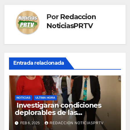
Por
Redaccion
NoticiasPRTV
Entrada relacionada
NOTICIAS
ULTIMA HORA
Investigaran condiciones
deplorables de las
facilidades el Departamento
FEB 6, 2025
REDACCION NOTICIASPRTV
de la Salud en Mayagüez