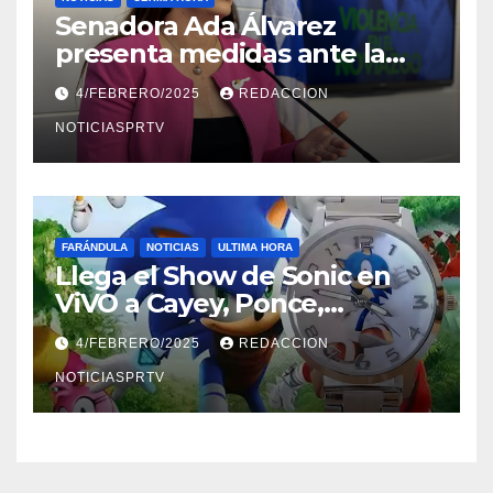
Senadora Ada Álvarez
presenta medidas ante la
violencia en el noviazgo
4/FEBRERO/2025
REDACCION
NOTICIASPRTV
FARÁNDULA
NOTICIAS
ULTIMA HORA
Llega el Show de Sonic en
ViVO a Cayey, Ponce,
Barceloneta y Humacao,
4/FEBRERO/2025
REDACCION
Relojes gratis para el que
compre ahora….
NOTICIASPRTV