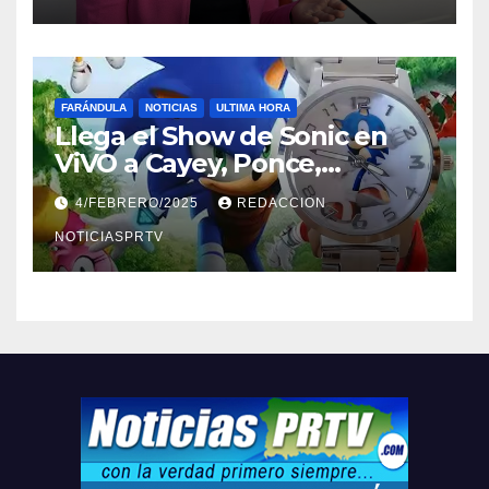
FARÁNDULA
NOTICIAS
ULTIMA HORA
Llega el Show de Sonic en
ViVO a Cayey, Ponce,
Barceloneta y Humacao,
4/FEBRERO/2025
REDACCION
Relojes gratis para el que
compre ahora….
NOTICIASPRTV