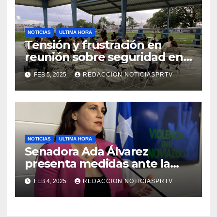
NOTICIAS
ULTIMA HORA
Tensión y frustración en
reunión sobre seguridad en
Reparto Metropolitano
FEB 5, 2025
REDACCION NOTICIASPRTV
NOTICIAS
ULTIMA HORA
Senadora Ada Álvarez
presenta medidas ante la
violencia en el noviazgo
FEB 4, 2025
REDACCION NOTICIASPRTV