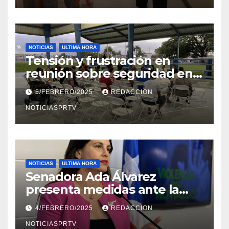
NOTICIAS
ULTIMA HORA
Tensión y frustración en
reunión sobre seguridad en
Reparto Metropolitano
5/FEBRERO/2025
REDACCION
NOTICIASPRTV
NOTICIAS
ULTIMA HORA
Senadora Ada Álvarez
presenta medidas ante la
violencia en el noviazgo
4/FEBRERO/2025
REDACCION
NOTICIASPRTV