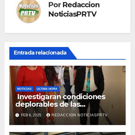
Por
Redaccion
NoticiasPRTV
Entrada relacionada
NOTICIAS
ULTIMA HORA
Investigaran condiciones
deplorables de las
facilidades el Departamento
FEB 6, 2025
REDACCION NOTICIASPRTV
de la Salud en Mayagüez