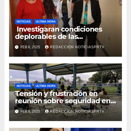
NOTICIAS
ULTIMA HORA
Investigaran condiciones
deplorables de las
facilidades el Departamento
FEB 6, 2025
REDACCION NOTICIASPRTV
de la Salud en Mayagüez
NOTICIAS
ULTIMA HORA
Tensión y frustración en
reunión sobre seguridad en
Reparto Metropolitano
FEB 5, 2025
REDACCION NOTICIASPRTV