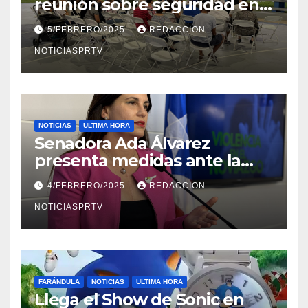
reunión sobre seguridad en
Reparto Metropolitano
5/FEBRERO/2025
REDACCION
NOTICIASPRTV
NOTICIAS
ULTIMA HORA
Senadora Ada Álvarez
presenta medidas ante la
violencia en el noviazgo
4/FEBRERO/2025
REDACCION
NOTICIASPRTV
FARÁNDULA
NOTICIAS
ULTIMA HORA
Llega el Show de Sonic en