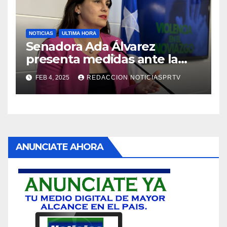
NOTICIAS
ULTIMA HORA
Senadora Ada Álvarez
presenta medidas ante la
violencia en el noviazgo
FEB 4, 2025
REDACCION NOTICIASPRTV
ANUNCIATE AHORA