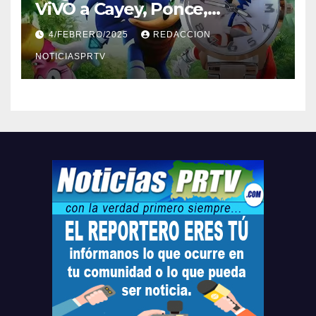
ViVO a Cayey, Ponce,
Barceloneta y Humacao,
4/FEBRERO/2025
REDACCION
Relojes gratis para el que
compre ahora….
NOTICIASPRTV