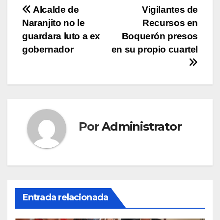
Navegación
Alcalde de
Vigilantes de
Naranjito no le
Recursos en
de
guardara luto a ex
Boquerón presos
entradas
gobernador
en su propio cuartel
Por
Administrator
Entrada relacionada