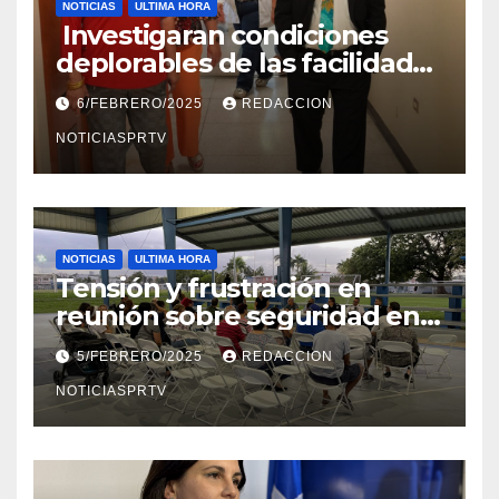
NOTICIAS
ULTIMA HORA
Investigaran condiciones
deplorables de las facilidades
el Departamento de la Salud
6/FEBRERO/2025
REDACCION
en Mayagüez
NOTICIASPRTV
NOTICIAS
ULTIMA HORA
Tensión y frustración en
reunión sobre seguridad en
Reparto Metropolitano
5/FEBRERO/2025
REDACCION
NOTICIASPRTV