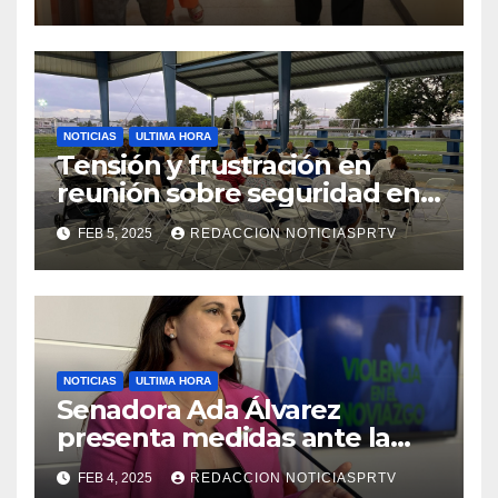
de la Salud en Mayagüez
NOTICIAS
ULTIMA HORA
Tensión y frustración en
reunión sobre seguridad en
Reparto Metropolitano
FEB 5, 2025
REDACCION NOTICIASPRTV
NOTICIAS
ULTIMA HORA
Senadora Ada Álvarez
presenta medidas ante la
violencia en el noviazgo
FEB 4, 2025
REDACCION NOTICIASPRTV