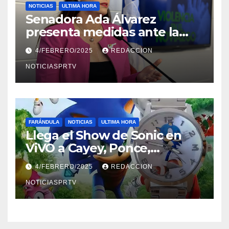
NOTICIAS
ULTIMA HORA
Senadora Ada Álvarez
presenta medidas ante la
violencia en el noviazgo
4/FEBRERO/2025
REDACCION
NOTICIASPRTV
FARÁNDULA
NOTICIAS
ULTIMA HORA
Llega el Show de Sonic en
ViVO a Cayey, Ponce,
Barceloneta y Humacao,
4/FEBRERO/2025
REDACCION
Relojes gratis para el que
compre ahora….
NOTICIASPRTV