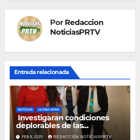
Por
Redaccion
NoticiasPRTV
Entrada relacionada
NOTICIAS
ULTIMA HORA
Investigaran condiciones
deplorables de las
facilidades el Departamento
FEB 6, 2025
REDACCION NOTICIASPRTV