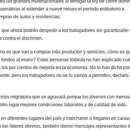
ra las grandes multinacionales al derogar la ley de cierre domin
operativas al extender a nueve meses el período probatorio e
mpras de autos y residencias.
 que ahora podrán despedir a los trabajadores sin garantizarle
 contra el discrimen.
ómo es que van a comprar más productos y servicios, cómo es q
r fondos al erario? Estas personas todavía no han explicado cu
 los por cientos de mejoría en la economía. No lo han dicho po
te, pero los trabajadores no se lo vamos a permitir», declaró 
crisis migratoria que se agravará porque los jóvenes con menos
 otro lugar mejores condiciones laborales y de calidad de vida.
 en diferentes lugares del país y marcharon o llegaron en cara
 los líderes obreros, también dieron mensajes representantes d