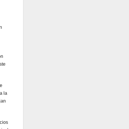
n
ón
ste
ue
a la
jan
cios