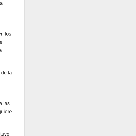
 a
en los
te
a
 de la
a las
quiere
 tuvo