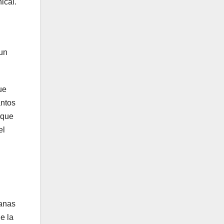
ical.
 un
ue
ántos
rque
el
vanas
e la