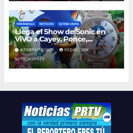
FARÁNDULA
NOTICIAS
ULTIMA HORA
Llega el Show de Sonic en
ViVO a Cayey, Ponce,
Barceloneta y Humacao,
4/FEBRERO/2025
REDACCION
Relojes gratis para el que
compre ahora….
NOTICIASPRTV