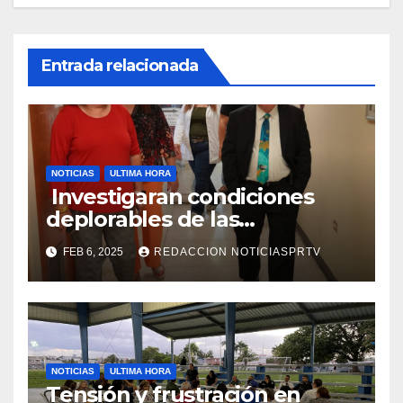
Entrada relacionada
NOTICIAS
ULTIMA HORA
Investigaran condiciones
deplorables de las
facilidades el Departamento
FEB 6, 2025
REDACCION NOTICIASPRTV
de la Salud en Mayagüez
NOTICIAS
ULTIMA HORA
Tensión y frustración en