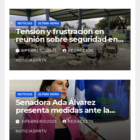
NOTICIAS
ULTIMA HORA
Tensión y frustración en
reunión sobre seguridad en
Reparto Metropolitano
5/FEBRERO/2025
REDACCION
NOTICIASPRTV
NOTICIAS
ULTIMA HORA
Senadora Ada Álvarez
presenta medidas ante la
violencia en el noviazgo
4/FEBRERO/2025
REDACCION
NOTICIASPRTV