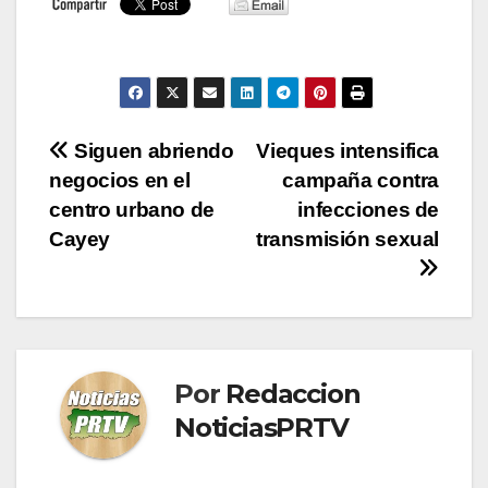
Navegación
Siguen abriendo
Vieques intensifica
negocios en el
campaña contra
de
centro urbano de
infecciones de
entradas
Cayey
transmisión sexual
Por
Redaccion
NoticiasPRTV