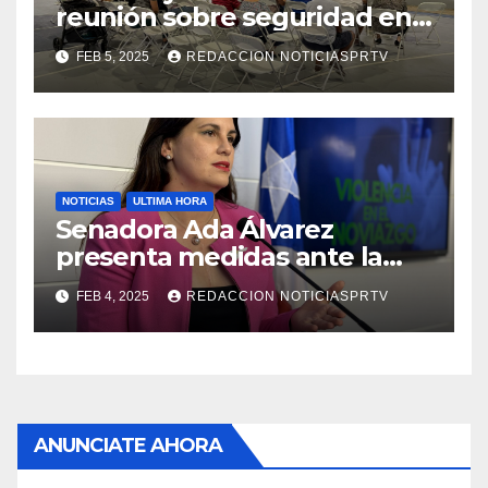
reunión sobre seguridad en
Reparto Metropolitano
FEB 5, 2025
REDACCION NOTICIASPRTV
NOTICIAS
ULTIMA HORA
Senadora Ada Álvarez
presenta medidas ante la
violencia en el noviazgo
FEB 4, 2025
REDACCION NOTICIASPRTV
ANUNCIATE AHORA