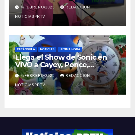
violencia en el noviazgo
4/FEBRERO/2025
REDACCION
NOTICIASPRTV
FARÁNDULA
NOTICIAS
ULTIMA HORA
Llega el Show de Sonic en
ViVO a Cayey, Ponce,
Barceloneta y Humacao,
4/FEBRERO/2025
REDACCION
Relojes gratis para el que
compre ahora….
NOTICIASPRTV