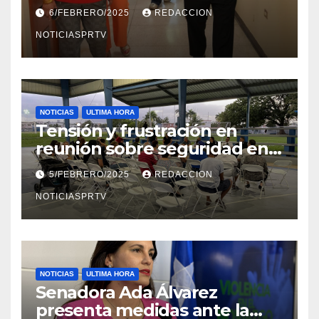
el Departamento de la Salud
6/FEBRERO/2025
REDACCION
en Mayagüez
NOTICIASPRTV
NOTICIAS
ULTIMA HORA
Tensión y frustración en
reunión sobre seguridad en
Reparto Metropolitano
5/FEBRERO/2025
REDACCION
NOTICIASPRTV
NOTICIAS
ULTIMA HORA
Senadora Ada Álvarez
presenta medidas ante la