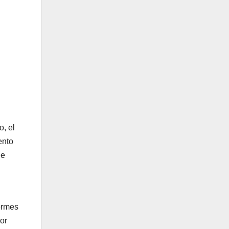
o, el
ento
ue
formes
or