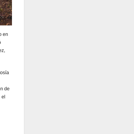
o en
ó
ez,
vosía
ón de
 el