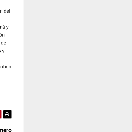
n del
a
má y
ión
 de
s y
eciben
omero