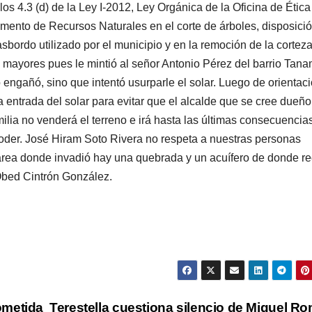
los 4.3 (d) de la Ley I-2012, Ley Orgánica de la Oficina de Ética
ento de Recursos Naturales en el corte de árboles, disposició
rasbordo utilizado por el municipio y en la remoción de la cortez
 mayores pues le mintió al señor Antonio Pérez del barrio Tana
engañó, sino que intentó usurparle el solar. Luego de orientac
 entrada del solar para evitar que el alcalde que se cree dueño
ilia no venderá el terreno e irá hasta las últimas consecuencia
 poder. José Hiram Soto Rivera no respeta a nuestras personas
área donde invadió hay una quebrada y un acuífero de donde r
 Obed Cintrón González.
ometida
Terestella cuestiona silencio de Miguel R