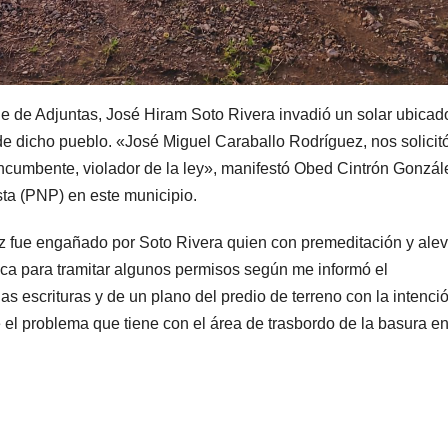
e de Adjuntas, José Hiram Soto Rivera invadió un solar ubicad
o de dicho pueblo. «José Miguel Caraballo Rodríguez, nos solicit
incumbente, violador de la ley», manifestó Obed Cintrón Gonzál
sta (PNP) en este municipio.
z fue engañado por Soto Rivera quien con premeditación y ale
inca para tramitar algunos permisos según me informó el
as escrituras y de un plano del predio de terreno con la intenci
el problema que tiene con el área de trasbordo de la basura en