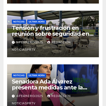
NOTICIAS
ULTIMA HORA
Tensión y frustración en
reunión sobre seguridad en
Reparto Metropolitano
5/FEBRERO/2025
REDACCION
NOTICIASPRTV
NOTICIAS
ULTIMA HORA
Senadora Ada Álvarez
presenta medidas ante la
violencia en el noviazgo
4/FEBRERO/2025
REDACCION
NOTICIASPRTV