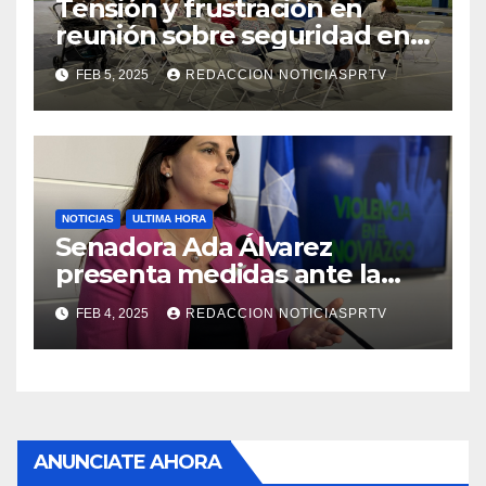
Tensión y frustración en
reunión sobre seguridad en
Reparto Metropolitano
FEB 5, 2025
REDACCION NOTICIASPRTV
NOTICIAS
ULTIMA HORA
Senadora Ada Álvarez
presenta medidas ante la
violencia en el noviazgo
FEB 4, 2025
REDACCION NOTICIASPRTV
ANUNCIATE AHORA