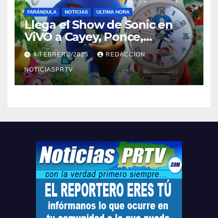
FARÁNDULA
NOTICIAS
ULTIMA HORA
Llega el Show de Sonic en
ViVO a Cayey, Ponce,
Barceloneta y Humacao,
4/FEBRERO/2025
REDACCION
Relojes gratis para el que
compre ahora….
NOTICIASPRTV