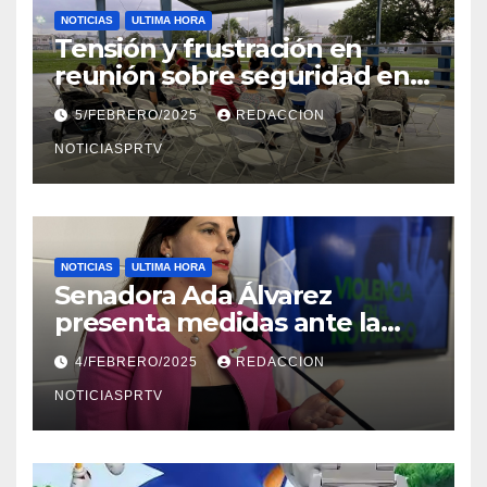
NOTICIAS
ULTIMA HORA
Tensión y frustración en
reunión sobre seguridad en
Reparto Metropolitano
5/FEBRERO/2025
REDACCION
NOTICIASPRTV
NOTICIAS
ULTIMA HORA
Senadora Ada Álvarez
presenta medidas ante la
violencia en el noviazgo
4/FEBRERO/2025
REDACCION
NOTICIASPRTV