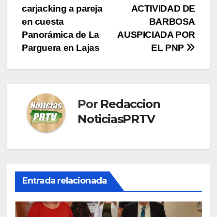
carjacking a pareja
ACTIVIDAD DE
de
en cuesta
BARBOSA
entradas
Panorámica de La
AUSPICIADA POR
Parguera en Lajas
EL PNP
Por
Redaccion
NoticiasPRTV
Entrada relacionada