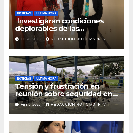
NOTICIAS
ULTIMA HORA
Investigaran condiciones
deplorables de las
facilidades el Departamento
FEB 6, 2025
REDACCION NOTICIASPRTV
de la Salud en Mayagüez
NOTICIAS
ULTIMA HORA
Tensión y frustración en
reunión sobre seguridad en
Reparto Metropolitano
FEB 5, 2025
REDACCION NOTICIASPRTV