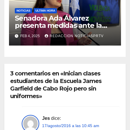
NOTICIAS
ULTIMA HORA
Senadora Ada Álvarez
presenta medidas ante la
violencia en el noviazgo
FEB 4, 2025
REDACCION NOTICIASPRTV
3 comentarios en «Inician clases
estudiantes de la Escuela James
Garfield de Cabo Rojo pero sin
uniformes»
Jes
dice:
17/agosto/2016 a las 10:45 am