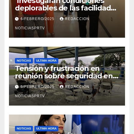
Investigaran condiciones
deplorables de las facilidades
el Departamento de la Salud
6/FEBRERO/2025
REDACCION
en Mayagüez
NOTICIASPRTV
NOTICIAS
ULTIMA HORA
Tensión y frustración en
reunión sobre seguridad en
Reparto Metropolitano
5/FEBRERO/2025
REDACCION
NOTICIASPRTV
NOTICIAS
ULTIMA HORA