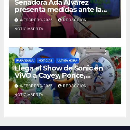
Senadora Ada Álvarez
presenta medidas ante la
violencia en el noviazgo
4/FEBRERO/2025
REDACCION
NOTICIASPRTV
FARÁNDULA
NOTICIAS
ULTIMA HORA
Llega el Show de Sonic en
ViVO a Cayey, Ponce,
Barceloneta y Humacao,
4/FEBRERO/2025
REDACCION
Relojes gratis para el que
compre ahora….
NOTICIASPRTV