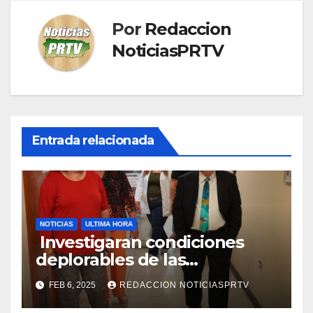
Por
Redaccion
NoticiasPRTV
Entrada relacionada
NOTICIAS
ULTIMA HORA
Investigaran condiciones
deplorables de las
facilidades el Departamento
FEB 6, 2025
REDACCION NOTICIASPRTV
de la Salud en Mayagüez