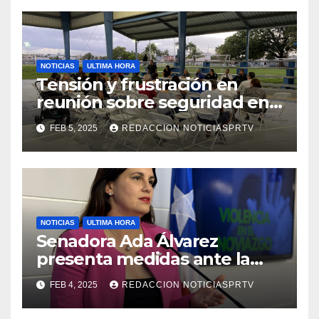
NOTICIAS
ULTIMA HORA
Tensión y frustración en
reunión sobre seguridad en
Reparto Metropolitano
FEB 5, 2025
REDACCION NOTICIASPRTV
NOTICIAS
ULTIMA HORA
Senadora Ada Álvarez
presenta medidas ante la
violencia en el noviazgo
FEB 4, 2025
REDACCION NOTICIASPRTV