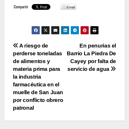
Navegación
A riesgo de
En penurias el
perderse toneladas
Barrio La Piedra De
de
de alimentos y
Cayey por falta de
entradas
materia prima para
servicio de agua
la industria
farmacéutica en el
muelle de San Juan
por conflicto obrero
patronal